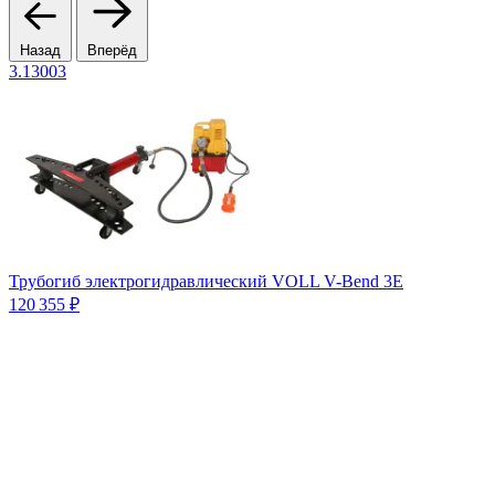
Назад
Вперёд
3.13003
Трубогиб электрогидравлический VOLL V-Bend 3E
120 355 ₽
С
2