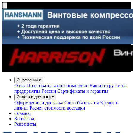
О компании
▾
О нас
Пользовательское соглашение
Наши отгрузки на
предприятия России
Сертификаты и гарантия
Оплата и доставка
▾
Оформление и доставка
Способы оплаты
Кредит и
лизинг
Расчет стоимости доставки
Отзывы
Контакты
Реквизиты