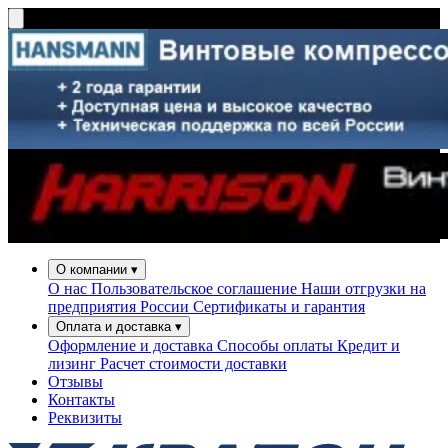
О компании
▾
О нас
Пользовательское соглашение
Наши отгрузки на
предприятия России
Сертификаты и гарантия
Оплата и доставка
▾
Оформление и доставка
Способы оплаты
Кредит и
лизинг
Расчет стоимости доставки
Отзывы
Контакты
Реквизиты