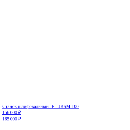
1
Станок шлифовальный JET JBSM-100
156 000 ₽
165 000 ₽