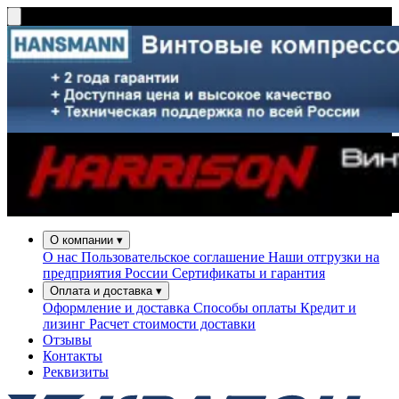
О компании
▾
О нас
Пользовательское соглашение
Наши отгрузки на
предприятия России
Сертификаты и гарантия
Оплата и доставка
▾
Оформление и доставка
Способы оплаты
Кредит и
лизинг
Расчет стоимости доставки
Отзывы
Контакты
Реквизиты