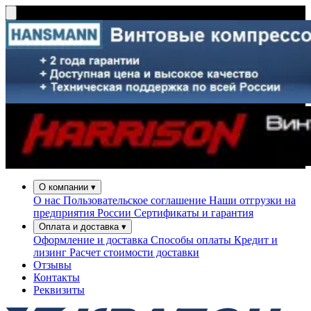
О компании
▾
О нас
Пользовательское соглашение
Наши отгрузки на
предприятия России
Сертификаты и гарантия
Оплата и доставка
▾
Оформление и доставка
Способы оплаты
Кредит и
лизинг
Расчет стоимости доставки
Отзывы
Контакты
Реквизиты