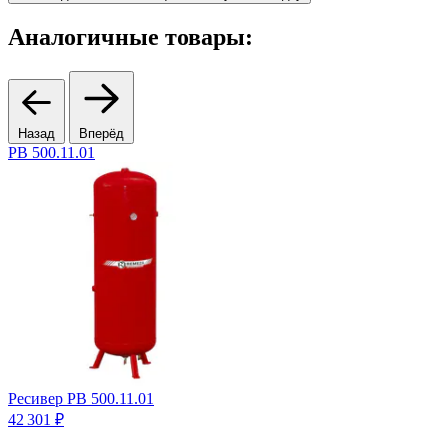
Аналогичные товары:
Назад
Вперёд
PB 500.11.01
В
Ресивер PB 500.11.01
К
Ц
42 301 ₽