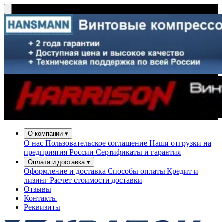
О компании
▾
О нас
Пользовательское соглашение
Наши отгрузки на
предприятия России
Сертификаты и гарантия
Оплата и доставка
▾
Оформление и доставка
Способы оплаты
Кредит и
лизинг
Расчет стоимости доставки
Отзывы
Контакты
Реквизиты