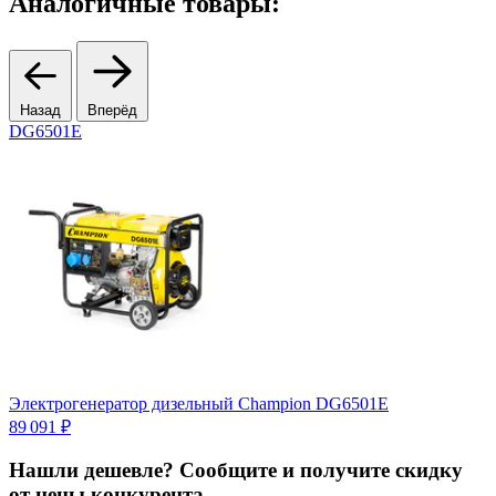
Аналогичные товары:
Назад
Вперёд
DG6501E
П
Электрогенератор дизельный Champion DG6501E
1
89 091 ₽
Нашли дешевле? Сообщите и получите скидку
от цены конкурента