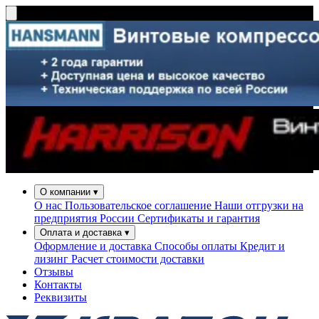
О компании
▾
О нас
Пользовательское соглашение
Наши отгрузки на
предприятия России
Сертификаты и гарантия
Оплата и доставка
▾
Оформление и доставка
Способы оплаты
Кредит и
лизинг
Расчет стоимости доставки
Отзывы
Контакты
Реквизиты