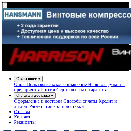
О компании
▾
О нас
Пользовательское соглашение
Наши отгрузки на
предприятия России
Сертификаты и гарантия
Оплата и доставка
▾
Оформление и доставка
Способы оплаты
Кредит и
лизинг
Расчет стоимости доставки
Отзывы
Контакты
Реквизиты