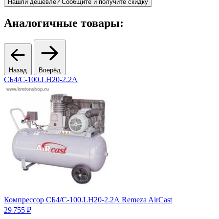
Нашли дешевле? Сообщите и получите скидку
Аналогичные товары:
Назад
Вперёд
СБ4/С-100.LH20-2.2А
Компрессор СБ4/С-100.LH20-2.2А Remeza AirCast
К
Ц
29 755 ₽