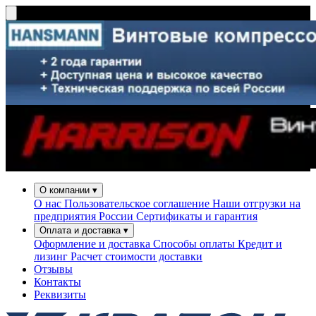
О компании
▾
О нас
Пользовательское соглашение
Наши отгрузки на
предприятия России
Сертификаты и гарантия
Оплата и доставка
▾
Оформление и доставка
Способы оплаты
Кредит и
лизинг
Расчет стоимости доставки
Отзывы
Контакты
Реквизиты