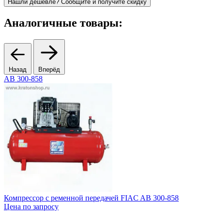
Нашли дешевле? Сообщите и получите скидку
Аналогичные товары:
Назад
Вперёд
AB 300-858
2
Компрессор с ременной передачей FIAC AB 300-858
К
Цена по запросу
A
8