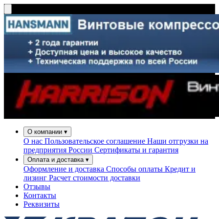
О компании
▾
О нас
Пользовательское соглашение
Наши отгрузки на
предприятия России
Сертификаты и гарантия
Оплата и доставка
▾
Оформление и доставка
Способы оплаты
Кредит и
лизинг
Расчет стоимости доставки
Отзывы
Контакты
Реквизиты