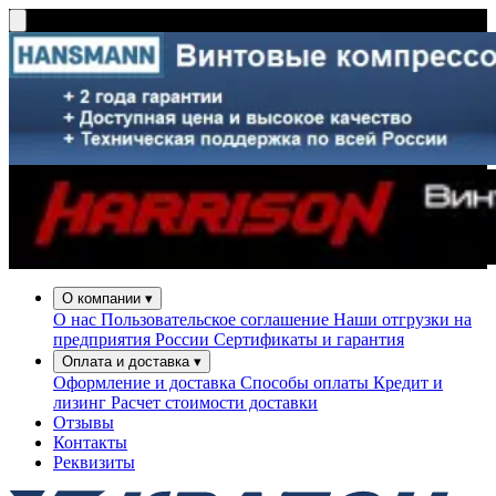
О компании
▾
О нас
Пользовательское соглашение
Наши отгрузки на
предприятия России
Сертификаты и гарантия
Оплата и доставка
▾
Оформление и доставка
Способы оплаты
Кредит и
лизинг
Расчет стоимости доставки
Отзывы
Контакты
Реквизиты