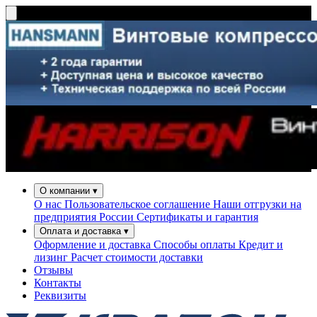
О компании
▾
О нас
Пользовательское соглашение
Наши отгрузки на
предприятия России
Сертификаты и гарантия
Оплата и доставка
▾
Оформление и доставка
Способы оплаты
Кредит и
лизинг
Расчет стоимости доставки
Отзывы
Контакты
Реквизиты