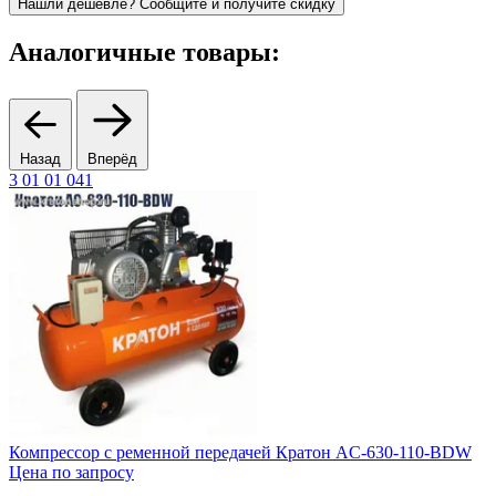
Нашли дешевле? Сообщите и получите скидку
Аналогичные товары:
Назад
Вперёд
3 01 01 041
4
Компрессор с ременной передачей Кратон AC-630-110-BDW
К
Цена по запросу
4