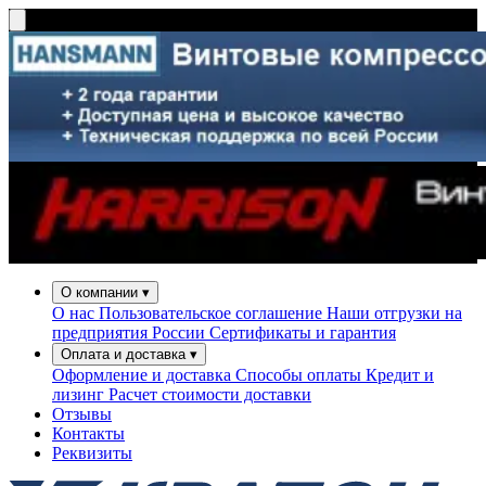
О компании
▾
О нас
Пользовательское соглашение
Наши отгрузки на
предприятия России
Сертификаты и гарантия
Оплата и доставка
▾
Оформление и доставка
Способы оплаты
Кредит и
лизинг
Расчет стоимости доставки
Отзывы
Контакты
Реквизиты