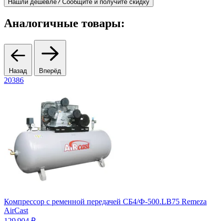
Нашли дешевле? Сообщите и получите скидку
Аналогичные товары:
Назад
Вперёд
20386
Компрессор с ременной передачей СБ4/Ф-500.LB75 Remeza
К
AirCast
Ц
129 904 ₽