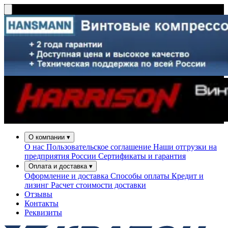
О компании
▾
О нас
Пользовательское соглашение
Наши отгрузки на
предприятия России
Сертификаты и гарантия
Оплата и доставка
▾
Оформление и доставка
Способы оплаты
Кредит и
лизинг
Расчет стоимости доставки
Отзывы
Контакты
Реквизиты