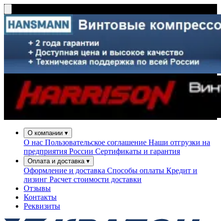
О компании
▾
О нас
Пользовательское соглашение
Наши отгрузки на
предприятия России
Сертификаты и гарантия
Оплата и доставка
▾
Оформление и доставка
Способы оплаты
Кредит и
лизинг
Расчет стоимости доставки
Отзывы
Контакты
Реквизиты