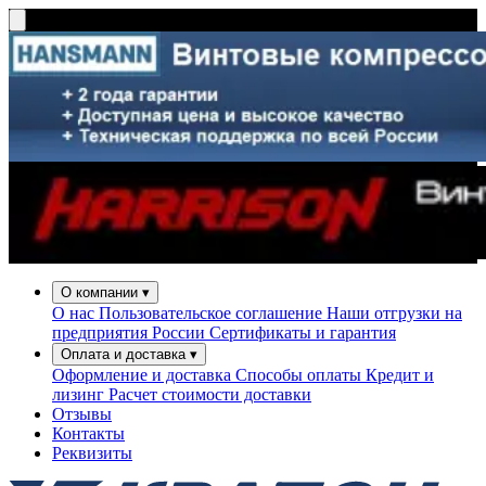
О компании
▾
О нас
Пользовательское соглашение
Наши отгрузки на
предприятия России
Сертификаты и гарантия
Оплата и доставка
▾
Оформление и доставка
Способы оплаты
Кредит и
лизинг
Расчет стоимости доставки
Отзывы
Контакты
Реквизиты