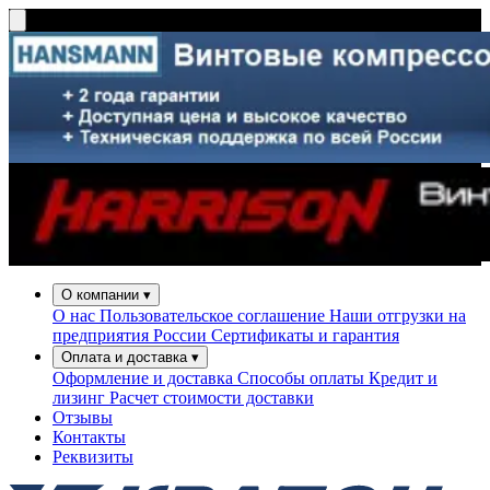
О компании
▾
О нас
Пользовательское соглашение
Наши отгрузки на
предприятия России
Сертификаты и гарантия
Оплата и доставка
▾
Оформление и доставка
Способы оплаты
Кредит и
лизинг
Расчет стоимости доставки
Отзывы
Контакты
Реквизиты