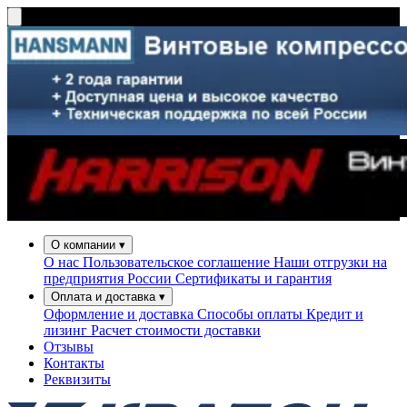
О компании
▾
О нас
Пользовательское соглашение
Наши отгрузки на
предприятия России
Сертификаты и гарантия
Оплата и доставка
▾
Оформление и доставка
Способы оплаты
Кредит и
лизинг
Расчет стоимости доставки
Отзывы
Контакты
Реквизиты