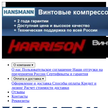
О компании
▾
О нас
Пользовательское соглашение
Наши отгрузки на
предприятия России
Сертификаты и гарантия
Оплата и доставка
▾
Оформление и доставка
Способы оплаты
Кредит и
лизинг
Расчет стоимости доставки
Отзывы
Контакты
Реквизиты