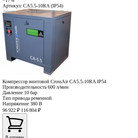
−17%
Артикул: CA5.5-10RA (IP54)
Компрессор винтовой CrossAir CA5.5-10RA IP54
Производительность
600 л/мин
Давление
10 бар
Тип привода
ременной
Напряжение
380 В
96 922 ₽
116 804 ₽
В корзину