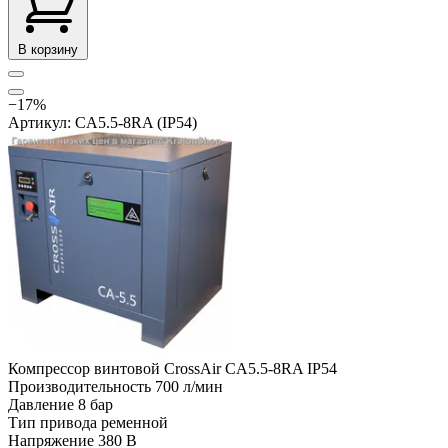
В корзину
−17%
Артикул: CA5.5-8RA (IP54)
Компрессор винтовой CrossAir CA5.5-8RA IP54
Производительность
700 л/мин
Давление
8 бар
Тип привода
ременной
Напряжение
380 В