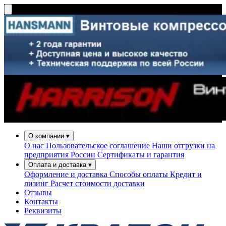
О компании
▾
О нас
Пользовательское соглашение
Наши отгрузки на
предприятия России
Сертификаты и гарантия
Оплата и доставка
▾
Оформление и доставка
Способы оплаты
Кредит и
лизинг
Расчет стоимости доставки
Отзывы
Контакты
Реквизиты