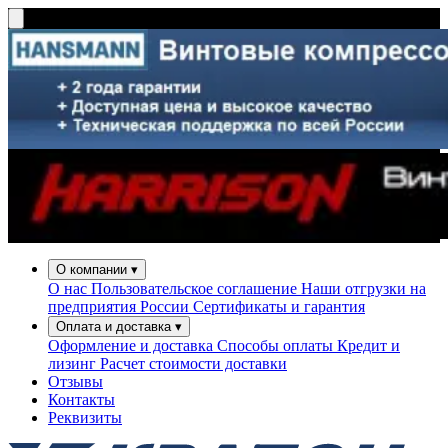
О компании
▾
О нас
Пользовательское соглашение
Наши отгрузки на
предприятия России
Сертификаты и гарантия
Оплата и доставка
▾
Оформление и доставка
Способы оплаты
Кредит и
лизинг
Расчет стоимости доставки
Отзывы
Контакты
Реквизиты