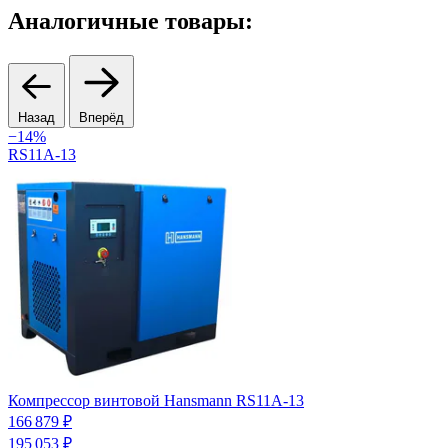
Аналогичные товары:
Назад
Вперёд
−14%
RS11A-13
Компрессор винтовой Hansmann RS11A-13
К
С
166 879 ₽
1
195 053 ₽