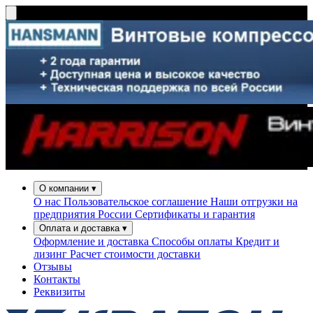
О компании
▾
О нас
Пользовательское соглашение
Наши отгрузки на
предприятия России
Сертификаты и гарантия
Оплата и доставка
▾
Оформление и доставка
Способы оплаты
Кредит и
лизинг
Расчет стоимости доставки
Отзывы
Контакты
Реквизиты