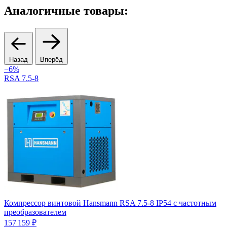
Аналогичные товары:
Назад
Вперёд
−6%
RSA 7.5-8
К
Компрессор винтовой Hansmann RSA 7.5-8 IP54 с частотным
п
преобразователем
1
157 159 ₽