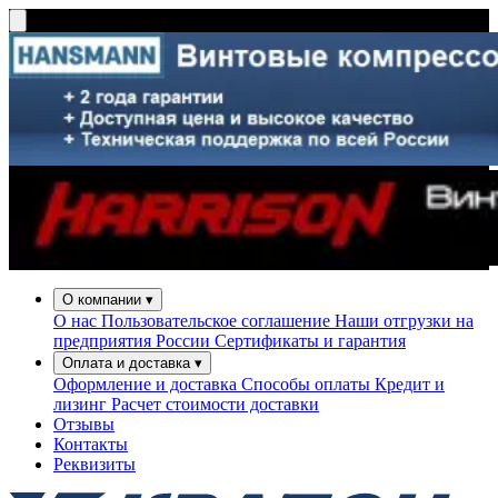
О компании
▾
О нас
Пользовательское соглашение
Наши отгрузки на
предприятия России
Сертификаты и гарантия
Оплата и доставка
▾
Оформление и доставка
Способы оплаты
Кредит и
лизинг
Расчет стоимости доставки
Отзывы
Контакты
Реквизиты