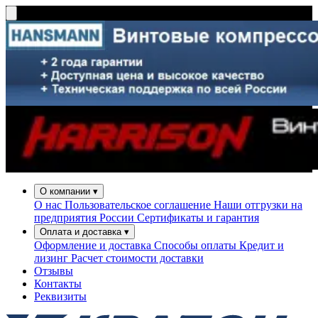
О компании
▾
О нас
Пользовательское соглашение
Наши отгрузки на
предприятия России
Сертификаты и гарантия
Оплата и доставка
▾
Оформление и доставка
Способы оплаты
Кредит и
лизинг
Расчет стоимости доставки
Отзывы
Контакты
Реквизиты