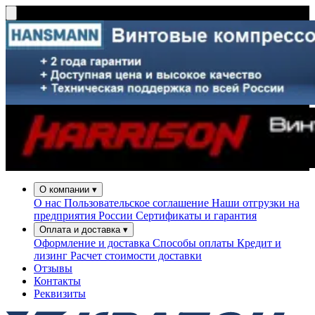
О компании
▾
О нас
Пользовательское соглашение
Наши отгрузки на
предприятия России
Сертификаты и гарантия
Оплата и доставка
▾
Оформление и доставка
Способы оплаты
Кредит и
лизинг
Расчет стоимости доставки
Отзывы
Контакты
Реквизиты