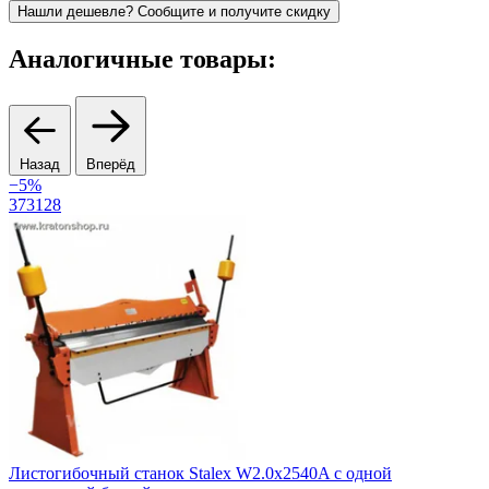
Нашли дешевле? Сообщите и получите скидку
Аналогичные товары:
Назад
Вперёд
−5%
373128
3
С
Листогибочный станок Stalex W2.0x2540A с одной
2