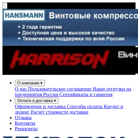
О компании
▾
О нас
Пользовательское соглашение
Наши отгрузки на
предприятия России
Сертификаты и гарантия
Оплата и доставка
▾
Оформление и доставка
Способы оплаты
Кредит и
лизинг
Расчет стоимости доставки
Отзывы
Контакты
Реквизиты