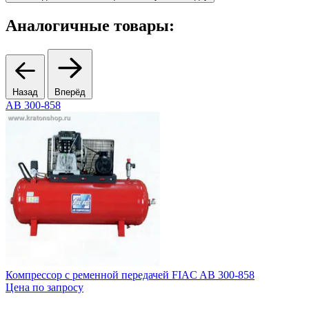
Аналогичные товары:
Назад
Вперёд
AB 300-858
1
Компрессор с ременной передачей FIAC AB 300-858
К
Цена по запросу
A
6