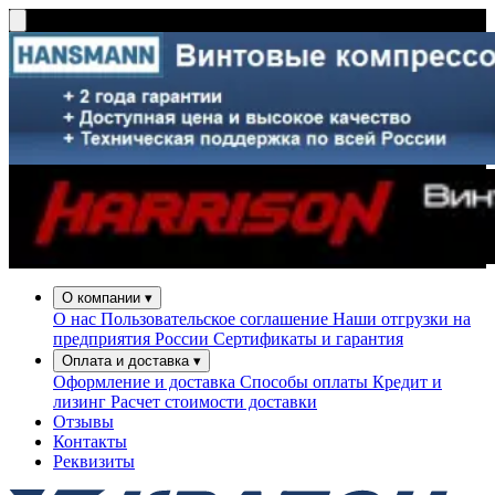
О компании
▾
О нас
Пользовательское соглашение
Наши отгрузки на
предприятия России
Сертификаты и гарантия
Оплата и доставка
▾
Оформление и доставка
Способы оплаты
Кредит и
лизинг
Расчет стоимости доставки
Отзывы
Контакты
Реквизиты