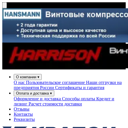
О компании
▾
О нас
Пользовательское соглашение
Наши отгрузки на
предприятия России
Сертификаты и гарантия
Оплата и доставка
▾
Оформление и доставка
Способы оплаты
Кредит и
лизинг
Расчет стоимости доставки
Отзывы
Контакты
Реквизиты