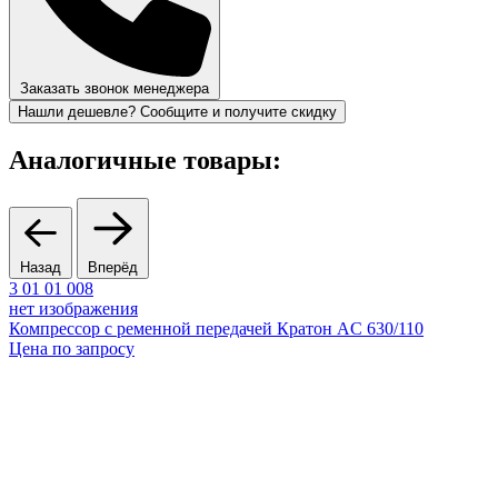
Заказать звонок менеджера
Нашли дешевле? Сообщите и получите скидку
Аналогичные товары:
Назад
Вперёд
3 01 01 008
3
нет изображения
Компрессор с ременной передачей Кратон AC 630/110
Цена по запросу