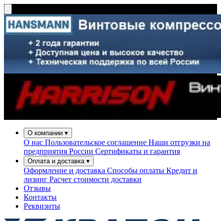
О компании
▾
О нас
Пользовательское соглашение
Наши отгрузки на
предприятия России
Сертификаты и гарантия
Оплата и доставка
▾
Оформление и доставка
Способы оплаты
Кредит и
лизинг
Расчет стоимости доставки
Отзывы
Контакты
Реквизиты