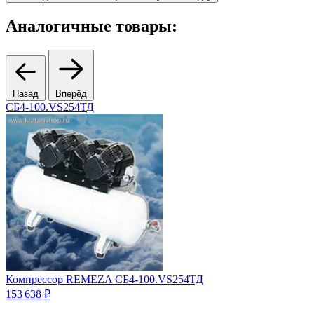
Аналогичные товары:
Назад
Вперёд
СБ4-100.VS254ТД
Компрессор REMEZA СБ4-100.VS254ТД
К
Ц
153 638 ₽