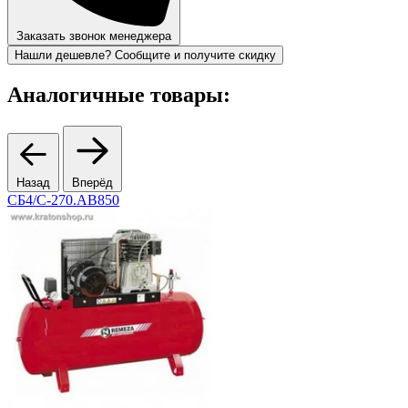
Заказать звонок менеджера
Нашли дешевле? Сообщите и получите скидку
Аналогичные товары:
Назад
Вперёд
СБ4/С-270.АВ850
8
К