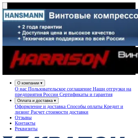
О компании
▾
О нас
Пользовательское соглашение
Наши отгрузки на
предприятия России
Сертификаты и гарантия
Оплата и доставка
▾
Оформление и доставка
Способы оплаты
Кредит и
лизинг
Расчет стоимости доставки
Отзывы
Контакты
Реквизиты