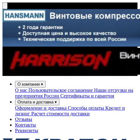
О компании
▾
О нас
Пользовательское соглашение
Наши отгрузки на
предприятия России
Сертификаты и гарантия
Оплата и доставка
▾
Оформление и доставка
Способы оплаты
Кредит и
лизинг
Расчет стоимости доставки
Отзывы
Контакты
Реквизиты