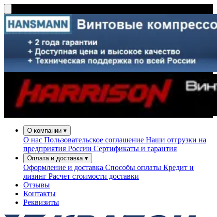
О компании
▾
О нас
Пользовательское соглашение
Наши отгрузки на
предприятия России
Сертификаты и гарантия
Оплата и доставка
▾
Оформление и доставка
Способы оплаты
Кредит и
лизинг
Расчет стоимости доставки
Отзывы
Контакты
Реквизиты