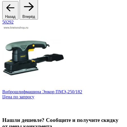
Назад
Вперёд
50292
1
Виброшлифмашина Энкор ПМЭ-250/182
П
Цена по запросу
Ц
Нашли дешевле? Сообщите и получите скидку
от цены конкурента