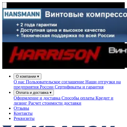
О компании
▾
О нас
Пользовательское соглашение
Наши отгрузки на
предприятия России
Сертификаты и гарантия
Оплата и доставка
▾
Оформление и доставка
Способы оплаты
Кредит и
лизинг
Расчет стоимости доставки
Отзывы
Контакты
Реквизиты