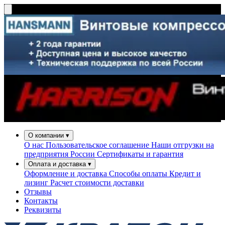
О компании
▾
О нас
Пользовательское соглашение
Наши отгрузки на
предприятия России
Сертификаты и гарантия
Оплата и доставка
▾
Оформление и доставка
Способы оплаты
Кредит и
лизинг
Расчет стоимости доставки
Отзывы
Контакты
Реквизиты