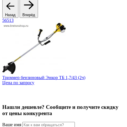
Назад
Вперёд
56513
Триммер бензиновый Энкор ТБ 1,7/43 (2ч)
Цена по запросу
Т
1
Нашли дешевле? Сообщите и получите скидку
от цены конкурента
Ваше имя