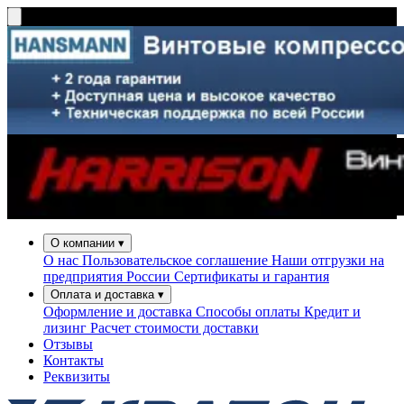
О компании
▾
О нас
Пользовательское соглашение
Наши отгрузки на
предприятия России
Сертификаты и гарантия
Оплата и доставка
▾
Оформление и доставка
Способы оплаты
Кредит и
лизинг
Расчет стоимости доставки
Отзывы
Контакты
Реквизиты