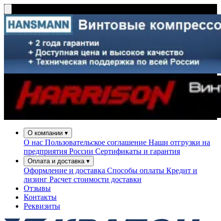
О компании
▾
О нас
Пользовательское соглашение
Наши отгрузки на
предприятия России
Сертификаты и гарантия
Оплата и доставка
▾
Оформление и доставка
Способы оплаты
Кредит и
лизинг
Расчет стоимости доставки
Отзывы
Контакты
Реквизиты