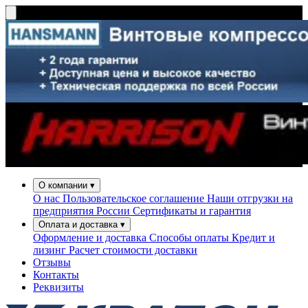
О компании
▾
О нас
Пользовательское соглашение
Наши отгрузки на
предприятия России
Сертификаты и гарантия
Оплата и доставка
▾
Оформление и доставка
Способы оплаты
Кредит и
лизинг
Расчет стоимости доставки
Отзывы
Контакты
Реквизиты