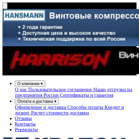
О компании
▾
О нас
Пользовательское соглашение
Наши отгрузки на
предприятия России
Сертификаты и гарантия
Оплата и доставка
▾
Оформление и доставка
Способы оплаты
Кредит и
лизинг
Расчет стоимости доставки
Отзывы
Контакты
Реквизиты