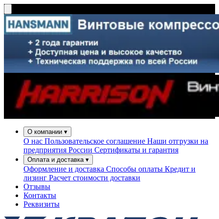
О компании
▾
О нас
Пользовательское соглашение
Наши отгрузки на
предприятия России
Сертификаты и гарантия
Оплата и доставка
▾
Оформление и доставка
Способы оплаты
Кредит и
лизинг
Расчет стоимости доставки
Отзывы
Контакты
Реквизиты