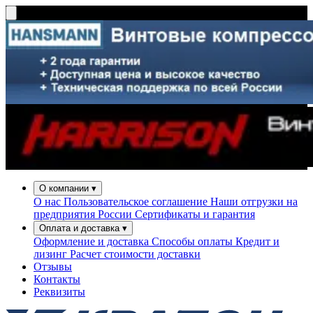
О компании
▾
О нас
Пользовательское соглашение
Наши отгрузки на
предприятия России
Сертификаты и гарантия
Оплата и доставка
▾
Оформление и доставка
Способы оплаты
Кредит и
лизинг
Расчет стоимости доставки
Отзывы
Контакты
Реквизиты