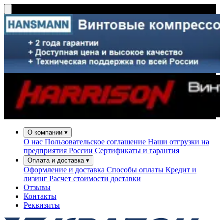
О компании
▾
О нас
Пользовательское соглашение
Наши отгрузки на
предприятия России
Сертификаты и гарантия
Оплата и доставка
▾
Оформление и доставка
Способы оплаты
Кредит и
лизинг
Расчет стоимости доставки
Отзывы
Контакты
Реквизиты