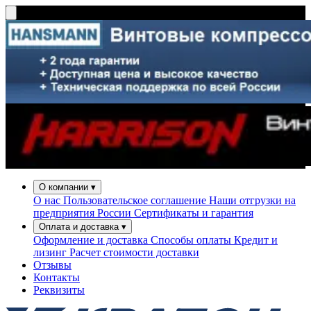
О компании
▾
О нас
Пользовательское соглашение
Наши отгрузки на
предприятия России
Сертификаты и гарантия
Оплата и доставка
▾
Оформление и доставка
Способы оплаты
Кредит и
лизинг
Расчет стоимости доставки
Отзывы
Контакты
Реквизиты