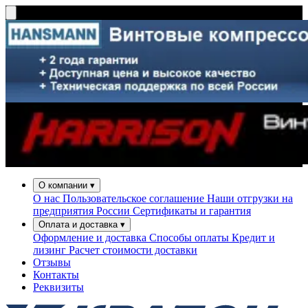
О компании
▾
О нас
Пользовательское соглашение
Наши отгрузки на
предприятия России
Сертификаты и гарантия
Оплата и доставка
▾
Оформление и доставка
Способы оплаты
Кредит и
лизинг
Расчет стоимости доставки
Отзывы
Контакты
Реквизиты