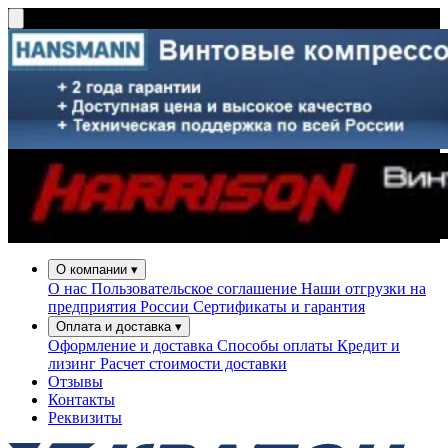
О компании
▾
О нас
Пользовательское соглашение
Наши отгрузки на
предприятия России
Сертификаты и гарантия
Оплата и доставка
▾
Оформление и доставка
Способы оплаты
Кредит и
лизинг
Расчет стоимости доставки
Отзывы
Контакты
Реквизиты