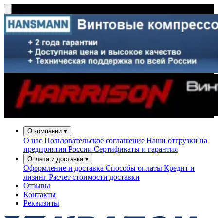
О компании
▾
О нас
Пользовательское соглашение
Наши отгрузки на
предприятия России
Сертификаты и гарантия
Оплата и доставка
▾
Оформление и доставка
Способы оплаты
Кредит и
лизинг
Расчет стоимости доставки
Отзывы
Контакты
Реквизиты