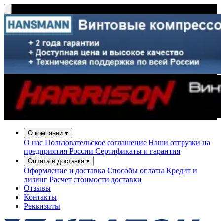
О компании
▾
О нас
Пользовательское соглашение
Наши отгрузки на
предприятия России
Сертификаты и гарантия
Оплата и доставка
▾
Оформление и доставка
Способы оплаты
Кредит и
лизинг
Расчет стоимости доставки
Отзывы
Контакты
Реквизиты