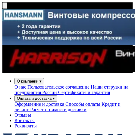
О компании
▾
О нас
Пользовательское соглашение
Наши отгрузки на
предприятия России
Сертификаты и гарантия
Оплата и доставка
▾
Оформление и доставка
Способы оплаты
Кредит и
лизинг
Расчет стоимости доставки
Отзывы
Контакты
Реквизиты