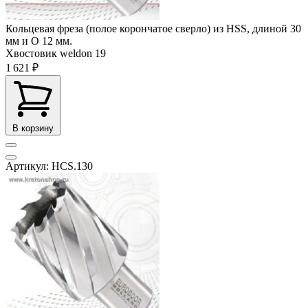
Кольцевая фреза (полое корончатое сверло) из HSS, длиной 30
мм и O 12 мм.
Хвостовик weldon
19
1 621 ₽
В корзину
Артикул: HCS.130