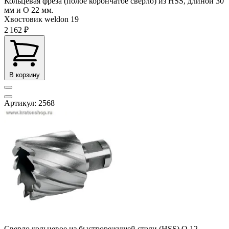
Кольцевая фреза (полое корончатое сверло) из HSS, длиной 30
мм и O 22 мм.
Хвостовик weldon
19
2 162 ₽
В корзину
Артикул: 2568
Сверло кольцевое из быстрорежущей стали (HSS) О 12,