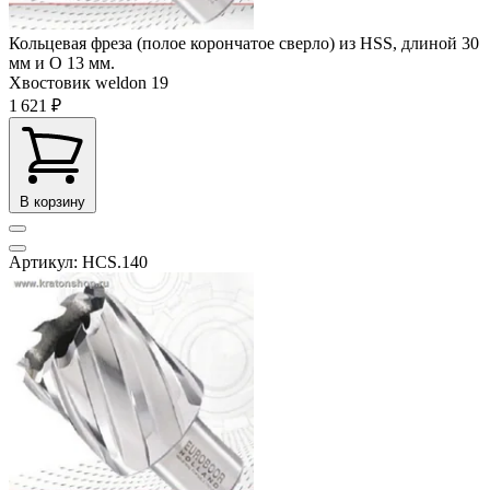
Кольцевая фреза (полое корончатое сверло) из HSS, длиной 30
мм и O 13 мм.
Хвостовик weldon
19
1 621 ₽
В корзину
Артикул: HCS.140