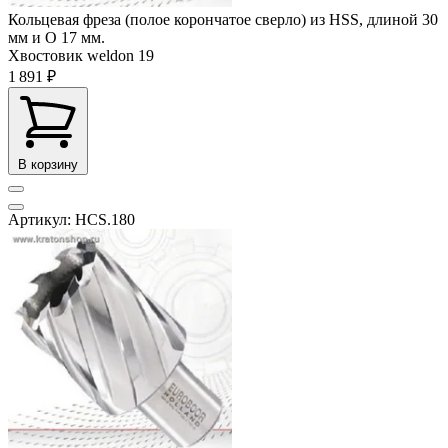
Кольцевая фреза (полое корончатое сверло) из HSS, длиной 30
мм и O 17 мм.
Хвостовик weldon
19
1 891 ₽
В корзину
Артикул: HCS.180