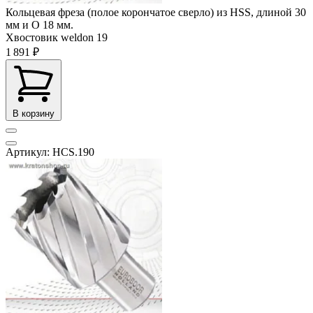
Кольцевая фреза (полое корончатое сверло) из HSS, длиной 30
мм и O 18 мм.
Хвостовик weldon
19
1 891 ₽
В корзину
Артикул: HCS.190