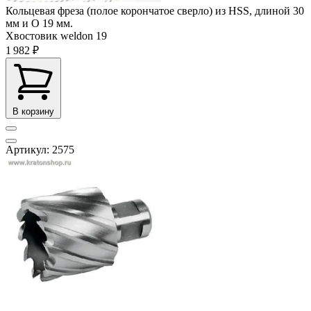
Кольцевая фреза (полое корончатое сверло) из HSS, длиной 30
мм и O 19 мм.
Хвостовик weldon
19
1 982 ₽
В корзину
Артикул: 2575