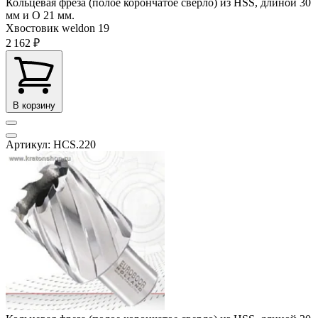
Кольцевая фреза (полое корончатое сверло) из HSS, длиной 30
мм и O 21 мм.
Хвостовик weldon
19
2 162 ₽
В корзину
Артикул: HCS.220