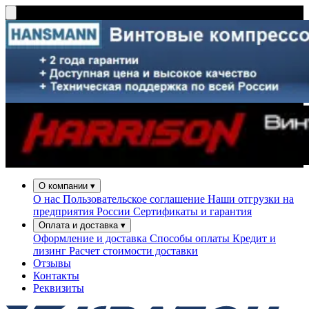
О компании
▾
О нас
Пользовательское соглашение
Наши отгрузки на
предприятия России
Сертификаты и гарантия
Оплата и доставка
▾
Оформление и доставка
Способы оплаты
Кредит и
лизинг
Расчет стоимости доставки
Отзывы
Контакты
Реквизиты