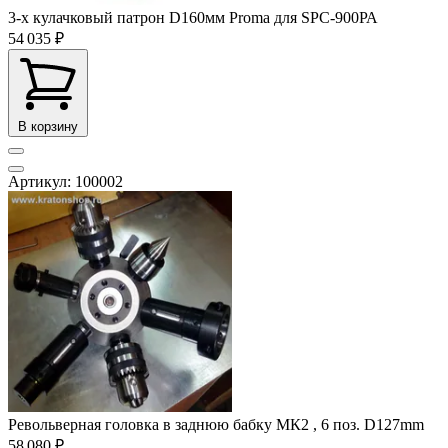
3-x кулачковый патрон D160мм Proma для SPC-900РА
54 035 ₽
В корзину
Артикул: 100002
Револьверная головка в заднюю бабку МК2 , 6 поз. D127mm
58 080 ₽