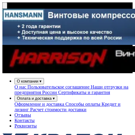
О компании
▾
О нас
Пользовательское соглашение
Наши отгрузки на
предприятия России
Сертификаты и гарантия
Оплата и доставка
▾
Оформление и доставка
Способы оплаты
Кредит и
лизинг
Расчет стоимости доставки
Отзывы
Контакты
Реквизиты