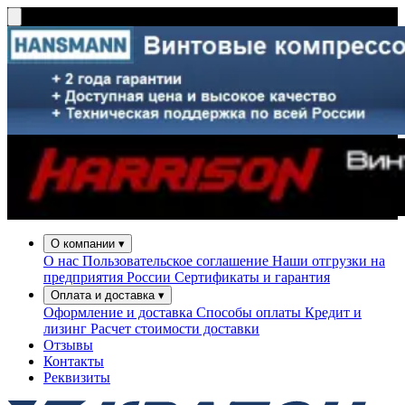
О компании
▾
О нас
Пользовательское соглашение
Наши отгрузки на
предприятия России
Сертификаты и гарантия
Оплата и доставка
▾
Оформление и доставка
Способы оплаты
Кредит и
лизинг
Расчет стоимости доставки
Отзывы
Контакты
Реквизиты