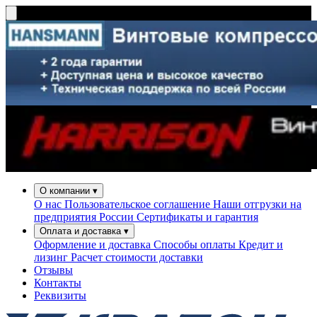
О компании
▾
О нас
Пользовательское соглашение
Наши отгрузки на
предприятия России
Сертификаты и гарантия
Оплата и доставка
▾
Оформление и доставка
Способы оплаты
Кредит и
лизинг
Расчет стоимости доставки
Отзывы
Контакты
Реквизиты